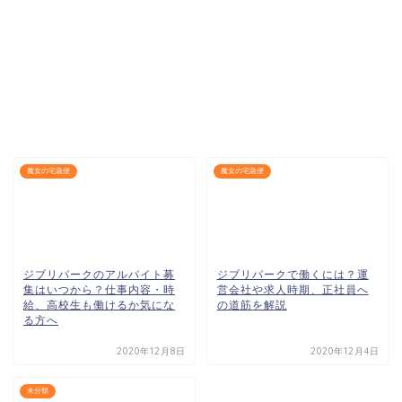
魔女の宅急便
魔女の宅急便
ジブリパークのアルバイト募
ジブリパークで働くには？運
集はいつから？仕事内容・時
営会社や求人時期、正社員へ
給、高校生も働けるか気にな
の道筋を解説
る方へ
2020年12月8日
2020年12月4日
未分類