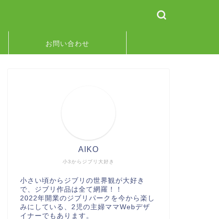
お問い合わせ
AIKO
小3からジブリ大好き
小さい頃からジブリの世界観が大好き
で、ジブリ作品は全て網羅！！
2022年開業のジブリパークを今から楽し
みにしている、2児の主婦ママWebデザ
イナーでもあります。