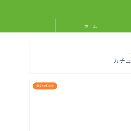
ホーム
―
カチ
魔女の宅急便