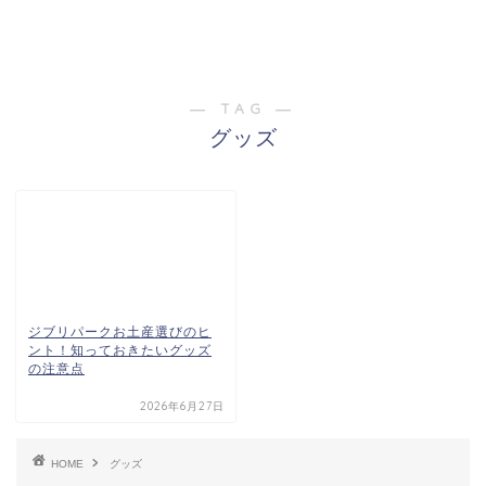
― TAG ―
グッズ
ジブリパークお土産選びのヒ
ント！知っておきたいグッズ
の注意点
2026年6月27日
HOME
グッズ