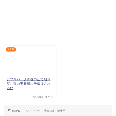
未分類
ジブリパーク青春の丘で地球
屋、猫の事務所に子供は入れ
る!?
2020年11月24日
HOME
ジブリパーク 青春の丘 地球屋