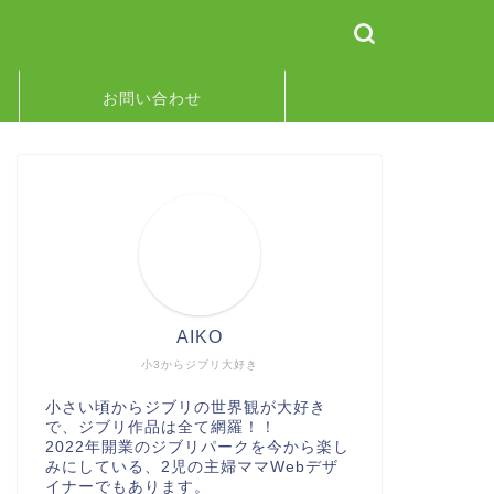
お問い合わせ
AIKO
小3からジブリ大好き
小さい頃からジブリの世界観が大好き
で、ジブリ作品は全て網羅！！
2022年開業のジブリパークを今から楽し
みにしている、2児の主婦ママWebデザ
イナーでもあります。