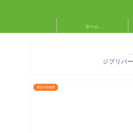
ホーム
―
ジブリパ
魔女の宅急便