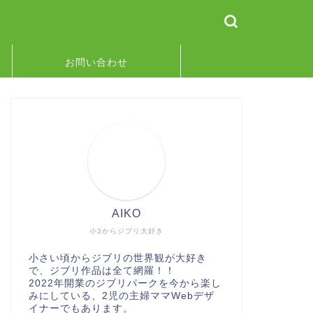
お問い合わせ
AIKO
小3からジブリ大好き
小さい頃からジブリの世界観が大好き
で、ジブリ作品は全て網羅！！
2022年開業のジブリパークを今から楽し
みにしている、2児の主婦ママWebデザ
イナーでもあります。