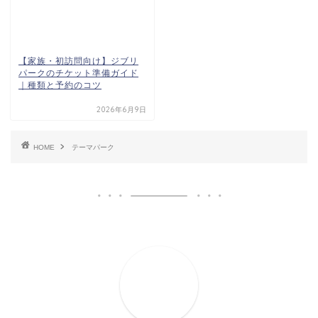
【家族・初訪問向け】ジブリ
パークのチケット準備ガイド
｜種類と予約のコツ
2026年6月9日
HOME
テーマパーク