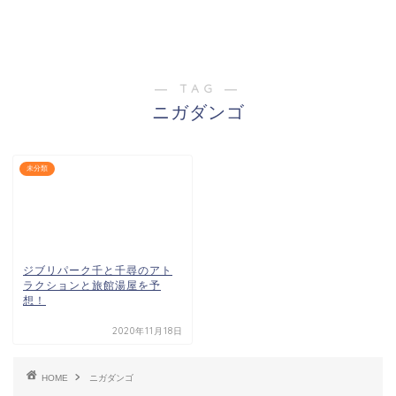
― TAG ―
ニガダンゴ
未分類
ジブリパーク千と千尋のアト
ラクションと旅館湯屋を予
想！
2020年11月18日
HOME
ニガダンゴ