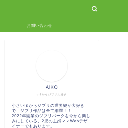
お問い合わせ
AIKO
小3からジブリ大好き
小さい頃からジブリの世界観が大好き
で、ジブリ作品は全て網羅！！
2022年開業のジブリパークを今から楽し
みにしている、2児の主婦ママWebデザ
イナーでもあります。