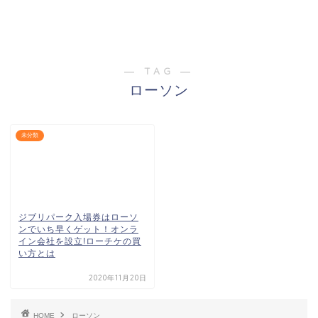
― TAG ―
ローソン
未分類
ジブリパーク入場券はローソ
ンでいち早くゲット！オンラ
イン会社を設立!ローチケの買
い方とは
2020年11月20日
HOME
ローソン