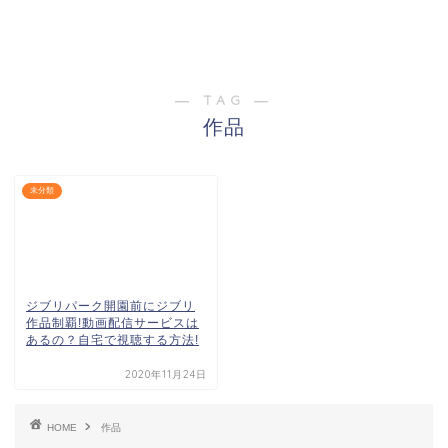
― TAG ―
作品
未分類
ジブリパーク開園前にジブリ
作品制覇!動画配信サービスは
あるの？自宅で視聴する方法!
2020年11月24日
HOME
作品