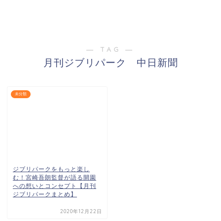
― TAG ―
月刊ジブリパーク 中日新聞
未分類
ジブリパークをもっと楽し
む！宮崎吾朗監督が語る開園
への想いとコンセプト【月刊
ジブリパークまとめ】
2020年12月22日