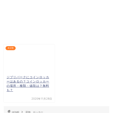
未分類
ジブリパークにコインロッカ
ーはあるの？コインロッカー
の場所・種類・値段は？無料
も？
2020年11月28日
HOME
荷物 ロッカー