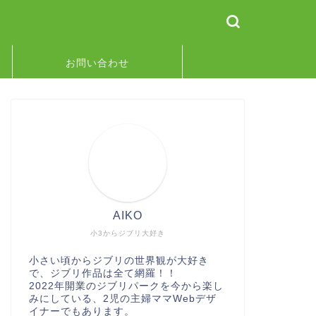
お問い合わせ
AIKO
小3からジブリ大好き
小さい頃からジブリの世界観が大好き
で、ジブリ作品は全て網羅！！
2022年開業のジブリパークを今から楽し
みにしている、2児の主婦ママWebデザ
イナーでもあります。