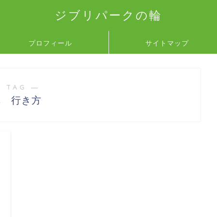
ジブリパークの輪
プロフィール
サイトマップ
 TAG ―
車 行き方