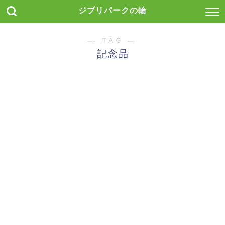
ジブリパークの輪
― TAG ―
記念品