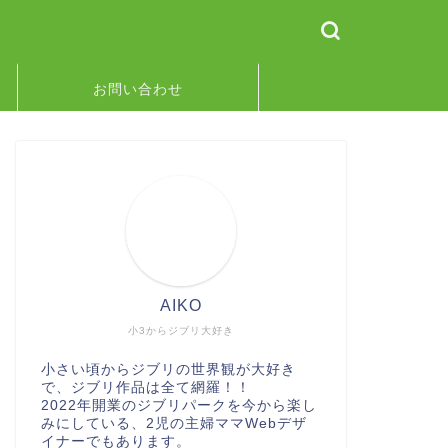
お問い合わせ
AIKO
小3からジブリ大好き
小さい頃からジブリの世界観が大好き
で、ジブリ作品は全て網羅！！
2022年開業のジブリパークを今から楽し
みにしている、2児の主婦ママWebデザ
イナーでもあります。