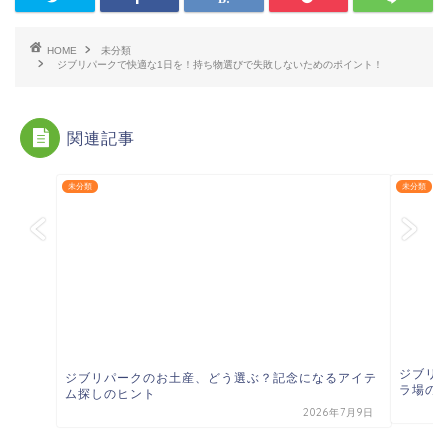
HOME
未分類
ジブリパークで快適な1日を！持ち物選びで失敗しないためのポイント！
関連記事
未分類
未分類
ジブリ
ジブリパークのお土産、どう選ぶ？記念になるアイテ
ラ場の体
ム探しのヒント
2026年7月9日