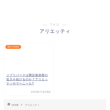
― TAG ―
アリエッティ
魔女の宅急便
ジブリパークは開設後規模の
拡大を続けるのか？アリエッ
ティやマーニーも?
2020年11月28日
HOME
アリエッティ